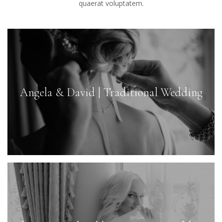
quaerat voluptatem.
Angela & David | Traditional Wedding