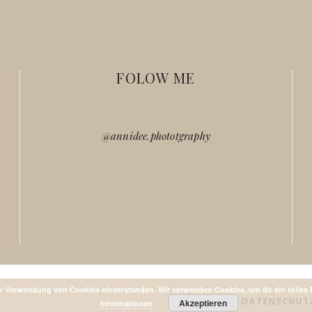
FOLOW ME
@annidee.phototgraphy
er Verwendung von Cookies einverstanden. Wir verwenden Cookies, um dir ein tolles 
DATENSCHUT
Akzeptieren
Informationen