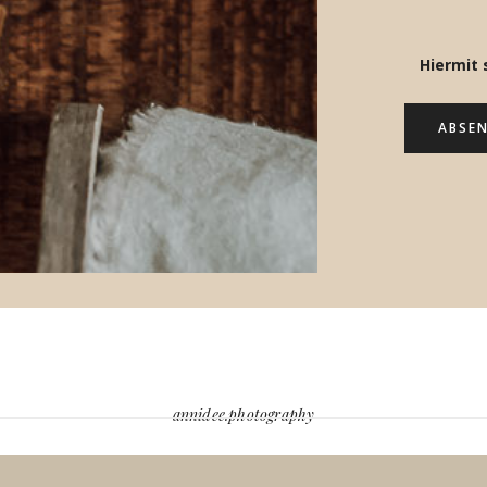
Hiermit
annidee.photography