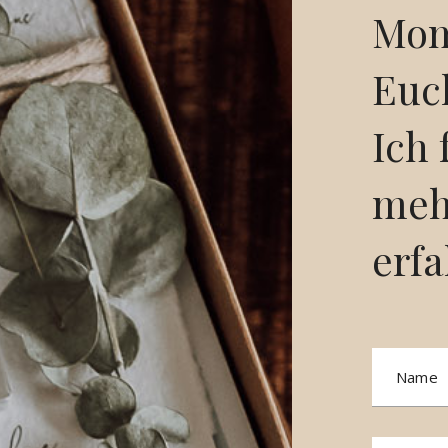
Mom
Euch
Ich 
meh
erfa