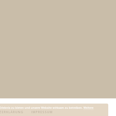
Erlebnis zu bieten und unsere Website wirksam zu betreiben.
Weitere
ZERKLÄRUNG
IMPRESSUM